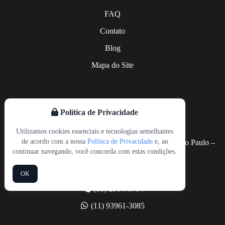
ABCD
Sacomã
Vila Matilde
FAQ
Santo Amaro
Vila Prudente
Contato
Saúde
Socorro
Blog
Vila Andrade
Mapa do Site
Vila Mariana
Política de Privacidade
CONTATO
Utilizamos cookies essenciais e tecnologias semelhantes
de acordo com a nossa
Política de Privacidade
e, ao
Rua Arcipreste Andrade, 727, Sala 26, Ipiranga, São Paulo –
continuar navegando, você concorda com estas condições.
SP CEP 04268-020
contato@tgatranslations.com
OK
(11) 2914-0764
(11) 93961-3085