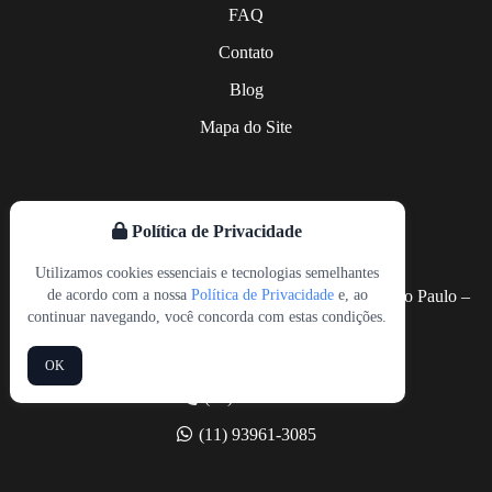
Sacomã
Vila Matilde
FAQ
Santo Amaro
Vila Prudente
Contato
Saúde
Socorro
Blog
Vila Andrade
Mapa do Site
Vila Mariana
Política de Privacidade
CONTATO
Utilizamos cookies essenciais e tecnologias semelhantes
de acordo com a nossa
Política de Privacidade
e, ao
Rua Arcipreste Andrade, 727, Sala 26, Ipiranga, São Paulo –
continuar navegando, você concorda com estas condições.
SP CEP 04268-020
contato@tgatranslations.com
OK
(11) 2914-0764
(11) 93961-3085