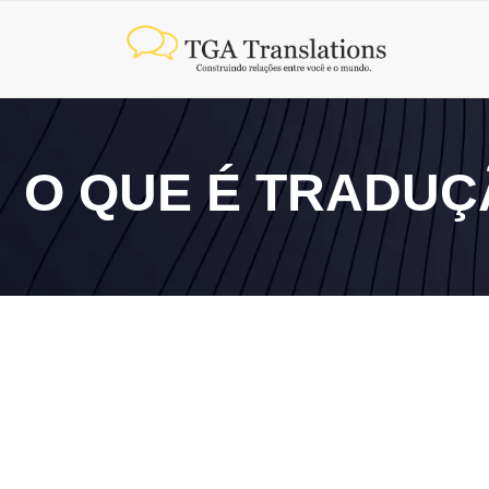
O QUE É TRADUÇ
9 de junho de 2026
Tradução jurídica: o que é e como contratar com seg