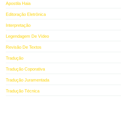
Apostila Haia
Editoração Eletrônica
Interpretação
Legendagem De Vídeo
Revisão De Textos
Tradução
Tradução Coporativa
Tradução Juramentada
Tradução Técnica
29 de julho de 2026
Qual a diferença entre tradução juramentada e
certificada?