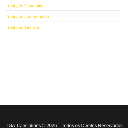
Tradução Coporativa
Tradução Juramentada
Tradução Técnica
14 de julho de 2026
Tradução juramentada em São Paulo: onde
encontrar com rigor e agilidade
9 de junho de 2026
Onde encontrar empresa de tradução juramentada e
contratar com segurança
TGA Translations © 2026 – Todos os Direitos Reservados