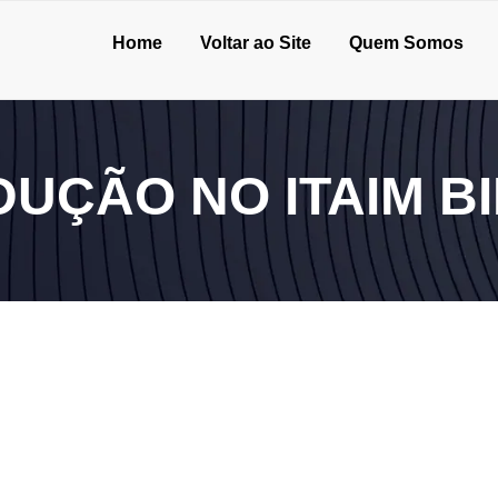
Home
Voltar ao Site
Quem Somos
UÇÃO NO ITAIM BI
rativa para expansão?