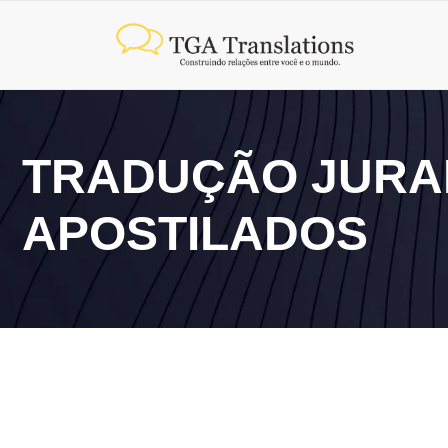
TRADUÇÃO JURA
APOSTILADOS
10 de junho de 2026
O que é apostila de Haia e como ela salva sua viagem