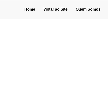
Home
Voltar ao Site
Quem Somos
UARULHOS
ecisa de um