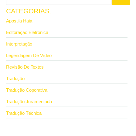
CATEGORIAS:
Apostila Haia
Editoração Eletrônica
Interpretação
Legendagem De Vídeo
Revisão De Textos
Tradução
Tradução Coporativa
Tradução Juramentada
Tradução Técnica
10 de junho de 2026
O que faz um tradutor juramentado e quando você