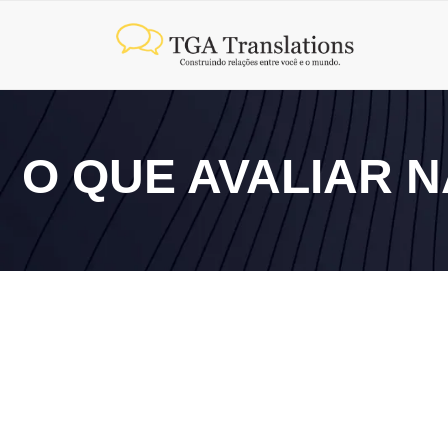
O QUE AVALIAR 
9 de junho de 2026
Como traduzir site para outro idioma? Entenda onde 