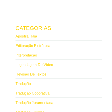
Revisão de textos acadêmicos
e as normas da ABNT
8 de julho de 2026
Ler mais
CATEGORIAS:
Apostila Haia
Editoração Eletrônica
Interpretação
Legendagem De Vídeo
Revisão De Textos
Tradução
Tradução Coporativa
Tradução Juramentada