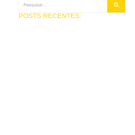
POSTS RECENTES:
Interpretação simultânea
técnica para congressos
3 de agosto de 2026
Ler mais
Qual a diferença entre
tradução juramentada e
certificada?
29 de julho de 2026
Ler mais
Editoração eletrônica: quando
contratar um serviço
especializado?
24 de julho de 2026
Ler mais
Tradução juramentada em São
Paulo: onde encontrar com
rigor e agilidade
14 de julho de 2026
Ler mais