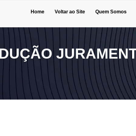
Home
Voltar ao Site
Quem Somos
ADUÇÃO JURAMENT
26
10 de junho de 2026
mentada em São
Entenda como funciona a tradução