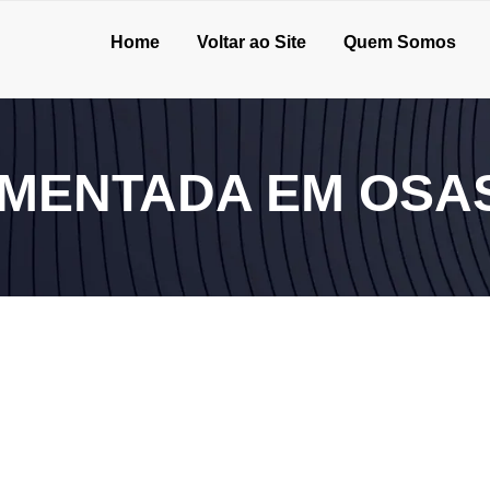
Home
Voltar ao Site
Quem Somos
MENTADA EM OSA
om rigor e agilidade
 validade em outros países