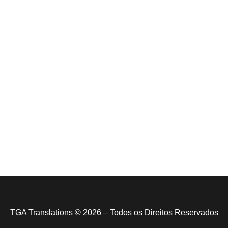
14 de julho de 2026
Tradução juramentada em São Paulo: onde
encontrar com rigor e agilidade
10 de junho de 2026
Entenda como funciona a tradução juramentada e
sua validade em outros países
9 de junho de 2026
Quanto custa uma tradução juramentada e como
pedir orçamento sem erro
TGA Translations © 2026 – Todos os Direitos Reservados